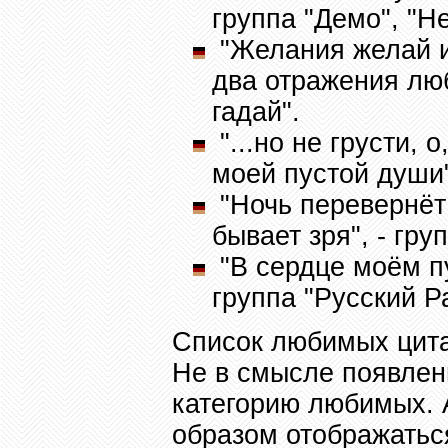
группа "Демо", "Не
"Желания желай и 
два отражения люб
гадай".
"...но не грусти,
моей пустой души"
"Ночь перевернёт 
бывает зря", - гру
"В сердце моём пу
группа "Русский Р
Список любимых цита
Не в смысле появлени
категорию любимых. 
образом отображатьс