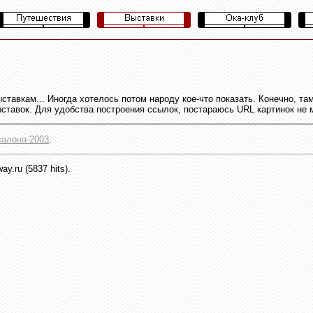
ставкам... Иногда хотелось потом народу кое-что показать. Конечно, т
ыставок. Для удобства построения ссылок, постараюсь
URL
картинок не 
салона-2003
.
y.ru (5837 hits).